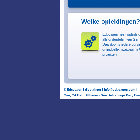
Welke opleidingen?
Educagen heeft opleidin
alle onderdelen van Gen
Daardoor is iedere cursi
onmiddellijk inzetbaar in
projecten.
©
Educagen
|
disclaimer
|
info@educagen.com
|
Gen, CA Gen, AllFusion Gen, Advantage Gen, Coo