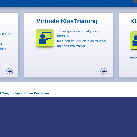
Virtuele KlasTraining
Kl
Training volgen vanaf je eigen
gen voor
bureau?
.
Kies dan de Virtuele Klas training
st
met een live trainer.
 Gen
word
l:Gen, coolgen, IEF en Composer