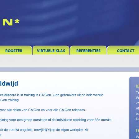
ROOSTER
VIRTUELE KLAS
REFERENTIES
CONTACT
ldwijd
I
Tr
cialiseerd is in training in CA Gen. Gen gebruikers uit de hele wereld
Wi
en training.
va
Al
voor alle delen van CA Gen en voor alle CA Gen releases.
op
De
aining voor een groep cursisten of de individuele opleiding voor één cursist.
de cursist opgeleid, terwijl hij/zij op de eigen werkplek zit.
D
.
W