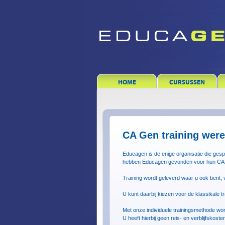
HOME
CURSUSSEN
CA Gen training were
Educagen is de enige organisatie die gespe
hebben Educagen gevonden voor hun CA G
Training wordt geleverd waar u ook bent, 
U kunt daarbij kiezen voor de klassikale tr
Met onze individuele trainingsmethode wordt 
U heeft hierbij geen reis- en verblijfskosten