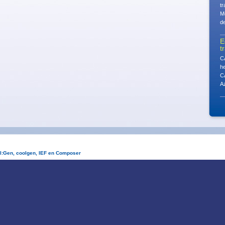
tr
Me
de
E
t
CA
h
C
Az
l:Gen, coolgen, IEF en Composer